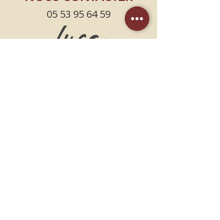
05 53 95 64 59
NOUS TROUVER
PLACE DU PIN /
A CÔTÉ DU CINEMA CGR
47000 AGEN
HORAIRES
DE LA CUISINE
Lundi, Mardi, Mercredi, Jeudi,
Dimanche
11h30-14h30 18h-22h30
Vendredi, Samedi
11h30-14h30 18h-22h45
Termes et Conditions