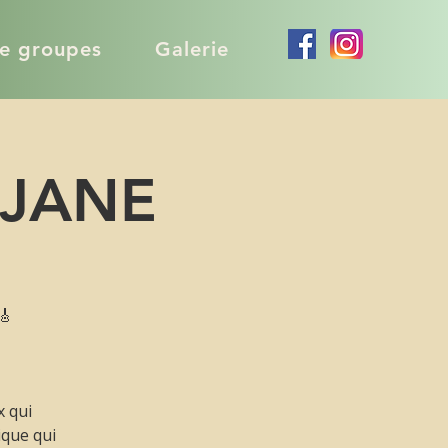
de groupes
Galerie
 JANE
🎸
x qui
ique qui