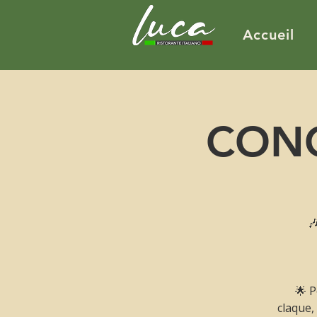
Accueil
CONC

🌟 P
claque,